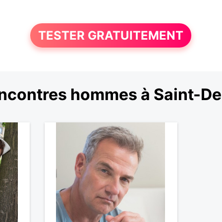
TESTER GRATUITEMENT
ncontres hommes à Saint-De