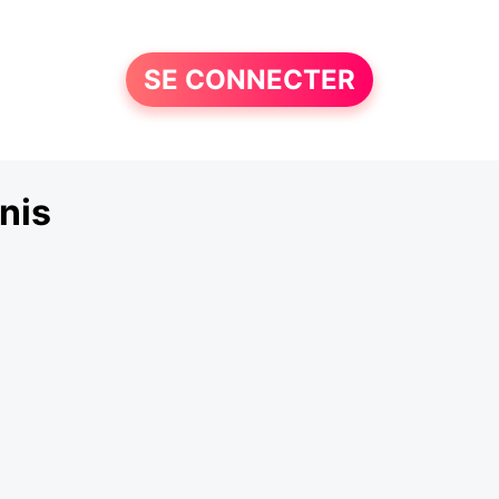
SE CONNECTER
nis