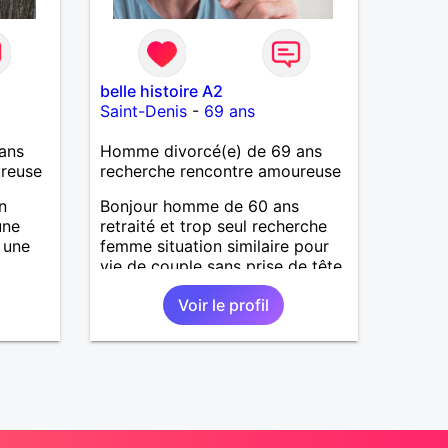
belle histoire A2
Saint-Denis
-
69 ans
ans
Homme divorcé(e) de 69 ans
ureuse
recherche rencontre amoureuse
n
Bonjour homme de 60 ans
une
retraité et trop seul recherche
 une
femme situation similaire pour
vie de couple sans prise de tête.
J'ai encore beaucoup d'amour à
Voir le profil
offrir, ma demande est sincère.