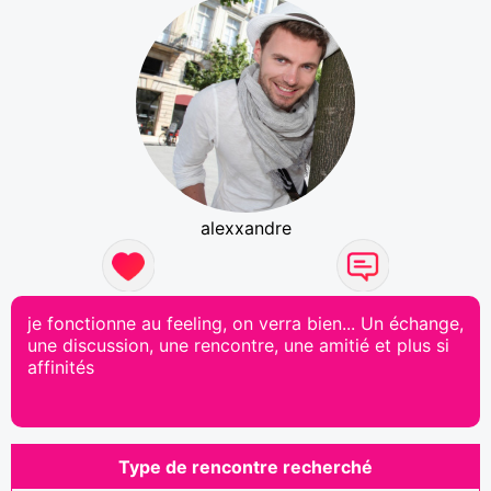
alexxandre
je fonctionne au feeling, on verra bien... Un échange,
une discussion, une rencontre, une amitié et plus si
affinités
Type de rencontre recherché