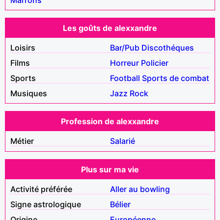
Les goûts de alexxandre
Loisirs
Bar/Pub
Discothéques
Films
Horreur
Policier
Sports
Football
Sports de combat
Musiques
Jazz
Rock
Profession de alexxandre
Métier
Salarié
Plus sur ma vie
Activité préférée
Aller au bowling
Signe astrologique
Bélier
Origine
Européenne