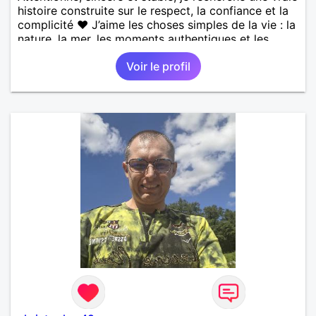
histoire construite sur le respect, la confiance et la
complicité ❤️ J’aime les choses simples de la vie : la
nature, la mer, les moments authentiques et les
personnes au grand cœur 🌊🌿 Très câlin et
Voir le profil
affectueux, j’adore les petits moments de tendresse
et les calinous réguliers 😊❤️ La solitude finit parfois
par peser, alors si tu es en Nouvelle-Calédonie et
que tu crois encore à un amour vrai, prenons le
temps de discuter… et laissons l’avenir nous guider
🌹