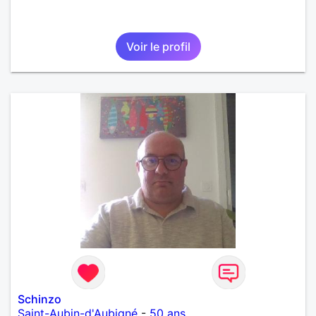
Voir le profil
Schinzo
Saint-Aubin-d'Aubigné
-
50 ans