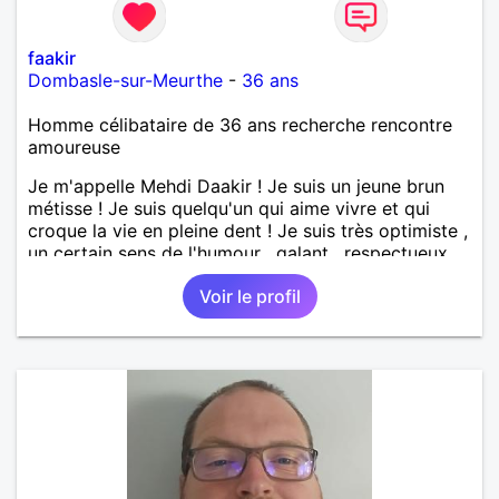
faakir
Dombasle-sur-Meurthe
-
36 ans
Homme célibataire de 36 ans recherche rencontre
amoureuse
Je m'appelle Mehdi Daakir ! Je suis un jeune brun
métisse ! Je suis quelqu'un qui aime vivre et qui
croque la vie en pleine dent ! Je suis très optimiste ,
un certain sens de l'humour , galant , respectueux
mais parfois un peu maladroit et timide ! Je
Voir le profil
recherche de nouvelles rencontres et plus si
affinités ! Qui ne tente rien n'a rien !