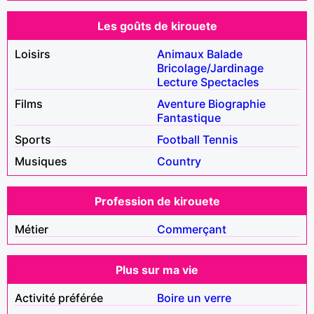
Les goûts de kirouete
Loisirs
Animaux
Balade
Bricolage/Jardinage
Lecture
Spectacles
Films
Aventure
Biographie
Fantastique
Sports
Football
Tennis
Musiques
Country
Profession de kirouete
Métier
Commerçant
Plus sur ma vie
Activité préférée
Boire un verre