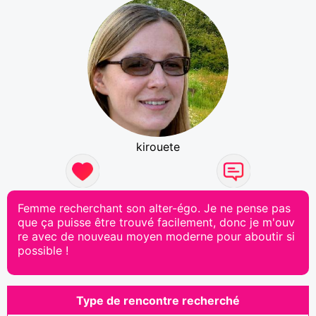
kirouete
Femme recherchant son alter-égo. Je ne pense pas
que ça puisse être trouvé facilement, donc je m'ouv
re avec de nouveau moyen moderne pour aboutir si
possible !
Type de rencontre recherché