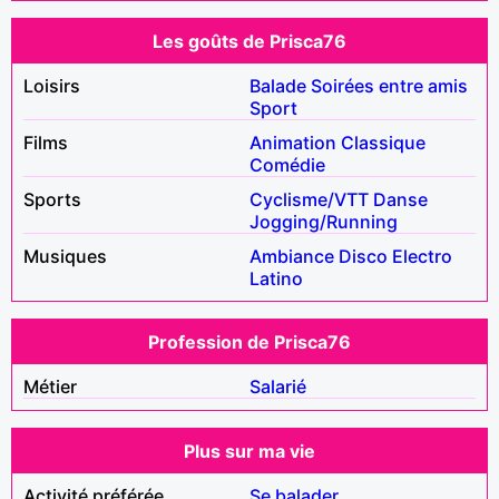
Les goûts de Prisca76
Loisirs
Balade
Soirées entre amis
Sport
Films
Animation
Classique
Comédie
Sports
Cyclisme/VTT
Danse
Jogging/Running
Musiques
Ambiance
Disco
Electro
Latino
Profession de Prisca76
Métier
Salarié
Plus sur ma vie
Activité préférée
Se balader