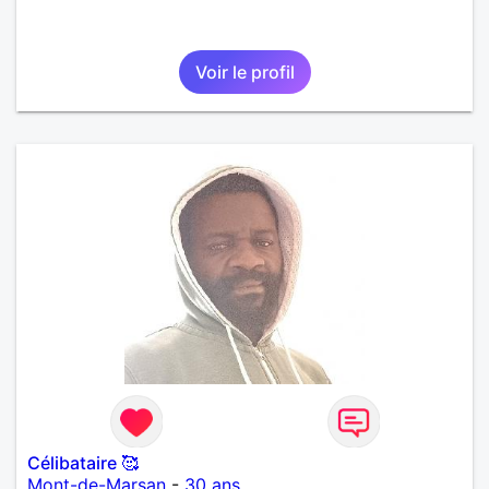
Voir le profil
Célibataire 🥰
Mont-de-Marsan
-
30 ans