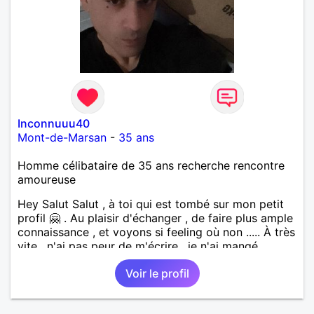
Inconnuuu40
Mont-de-Marsan
-
35 ans
Homme célibataire de 35 ans recherche rencontre
amoureuse
Hey Salut Salut , à toi qui est tombé sur mon petit
profil 🤗 . Au plaisir d'échanger , de faire plus ample
connaissance , et voyons si feeling où non ..... À très
vite , n'ai pas peur de m'écrire , je n'ai mangé
personne ( enfin jusqu'à présent 🤭 ) ...... 😘.
Voir le profil