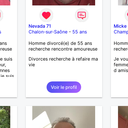
Nevada 71
Micke
s
Chalon-sur-Saône
-
55 ans
Cham
ans
Homme divorcé(e) de 55 ans
Homme
ureuse
recherche rencontre amoureuse
recher
e suis
Divorces recherche à refaire ma
Je vou
ur,
vie
femme 
onnes
d ami
 je suis
'aime
Voir le profil
t
 Je
ureuse