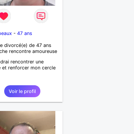
peaux
-
47 ans
 divorcé(e) de 47 ans
che rencontre amoureuse
drai rencontrer une
et renforcer mon cercle
s
Voir le profil