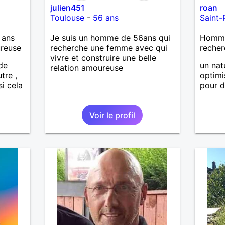
julien451
roan
as
Toulouse
-
56 ans
Saint-
ne que
 n’y
 ans
Je suis un homme de 56ans qui
Homme 
ce et
ureuse
recherche une femme avec qui
recher
vivre et construire une belle
suis un
 de
un nat
relation amoureuse
nsi
tre ,
optimi
aire
i cela
pour d
le
e
Voir le profil
us le
me
serai
père.