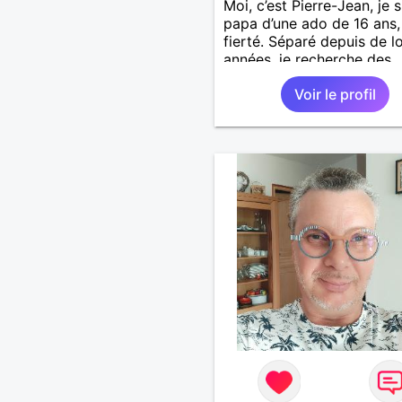
Moi, c’est Pierre-Jean, je s
papa d’une ado de 16 ans
fierté. Séparé depuis de 
années, je recherche des
affinités amicales afin de
Voir le profil
rompre une solitude parfo
difficile à gérer ainsi que 
le vague à l’âme. L’amitié 
extrêmement importante 
yeux mais peut se décline
des sentiments plus puiss
« Le temps fera son œuvr
disait Arthur Schopenhaue
philosophe allemand que j
J’aime discuter sans pour 
être trop locace. Je suis 
de qualités avec très peu
défauts. Je suis altruiste,
bienveillant, empathique,
attentionné, honnête,
respectueux, doux de car
et compréhensif : je laisse
« glisser » beaucoup de c