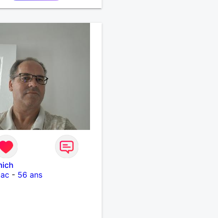
mich
iac
-
56 ans