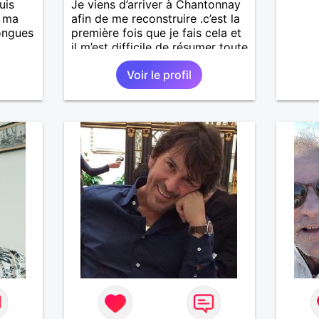
uis
Je viens d’arriver à Chantonnay
, ma
afin de me reconstruire .c’est la
longues
première fois que je fais cela et
il m’est difficile de résumer toute
une vie.je suis à la retraite et
Voir le profil
is
aujourd’hui c’est mon
casser
anniversaire !J’aimerais
reste
rencontrer quelqu’un qui partage
à mes
les mêmes valeurs qui font de
r en
quelqu’un un être humain
ants.
e »
r,
’adore.
autant
bourré
 de
actère
hoses.