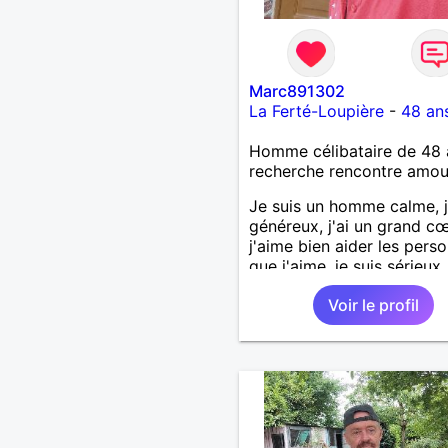
Marc891302
La Ferté-Loupière
-
48 an
Homme célibataire de 48 
recherche rencontre amo
Je suis un homme calme, j
généreux, j'ai un grand cœ
j'aime bien aider les pers
que j'aime, je suis sérieux,
sincère, je suis honnête, j
Voir le profil
pas qu'on joue avec moi e
j'aime pas les mensonges.
cherche une relation amo
et sérieuse.