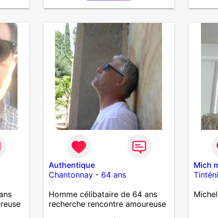
Authentique
Mich 
Chantonnay
-
64 ans
Tintén
ans
Homme célibataire de 64 ans
Michel
ureuse
recherche rencontre amoureuse