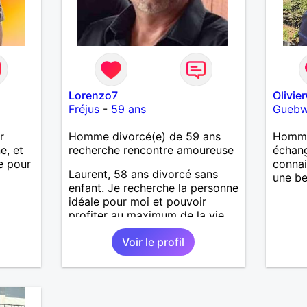
Lorenzo7
Olivie
Fréjus
-
59 ans
Guebwi
r
Homme divorcé(e) de 59 ans
Homme
e, et
recherche rencontre amoureuse
échang
e pour
connai
Laurent, 58 ans divorcé sans
une be
enfant. Je recherche la personne
idéale pour moi et pouvoir
profiter au maximum de la vie
de couple
Voir le profil