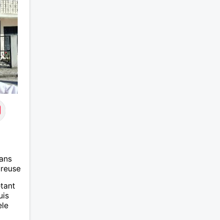
ans
ureuse
étant
uis
èle