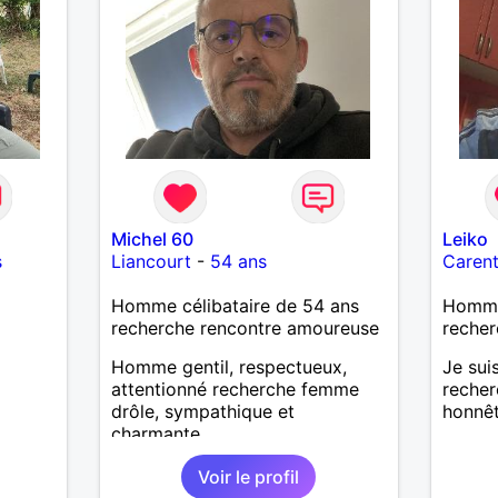
Michel 60
Leiko
s
Liancourt
-
54 ans
Caren
Homme célibataire de 54 ans
Homme 
recherche rencontre amoureuse
recher
Homme gentil, respectueux,
Je sui
attentionné recherche femme
recher
drôle, sympathique et
honnêt
charmante
Voir le profil