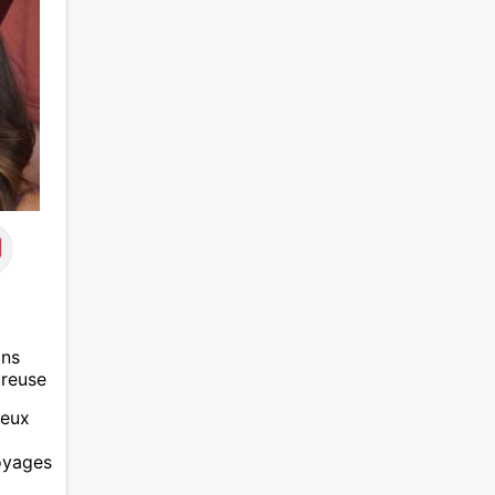
ans
ureuse
ieux
voyages