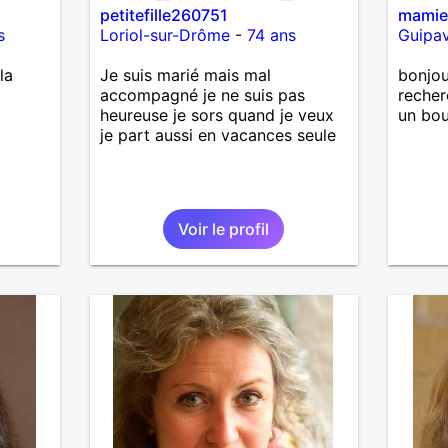
petitefille260751
mami
s
Loriol-sur-Drôme
-
74 ans
Guipa
la
Je suis marié mais mal
bonjou
accompagné je ne suis pas
recher
heureuse je sors quand je veux
un bou
je part aussi en vacances seule
Voir le profil