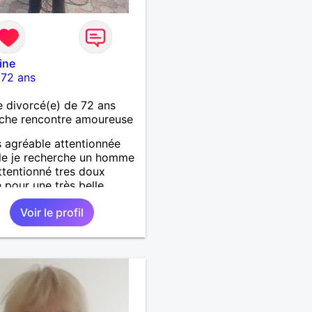
ine
-
72 ans
divorcé(e) de 72 ans
che rencontre amoureuse
s agréable attentionnée
le je recherche un homme
attentionné tres doux
 pour une très belle
 histoire sérieuse et
Voir le profil
e