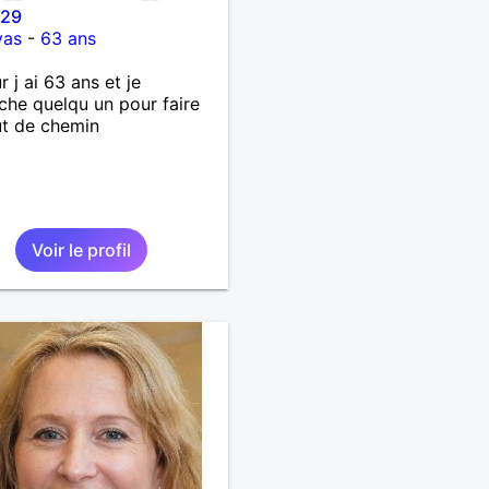
e29
vas
-
63 ans
r j ai 63 ans et je
che quelqu un pour faire
t de chemin
Voir le profil