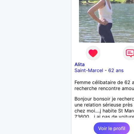
Alita
Saint-Marcel
-
62 ans
Femme célibataire de 62 
recherche rencontre amo
Bonjour bonsoir je recher
une relation sérieuse près
chez moi....j habite St Mar
73600....j ai pas de voitur
50km ... quelqu'un qui aur
Voir le profil
entre 55 et 64 ans...sans 