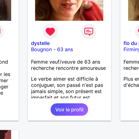
dystelle
flo du
Bougnon
-
63 ans
Firmin
lond
Femme veuf/veuve de 63 ans
Femme
recherche rencontre amoureuse
recher
r les
Le verbe aimer est difficile à
Plus e
imer
conjuguer, son passé n'est pas
d'écha
ager
jamais simple, son présent est
re
imparfait et son futur est
conditionnel.
Voir le profil