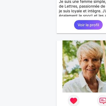
Je suis une femme simple,
de Lettres, passionnée de 
je suis loyale et intègre. J
également le sport et les 
général, je suis maman d’
Voir le profil
jeune fille étudiante en p
chimie.