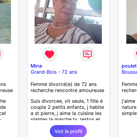
Mina
poulet
Grand-Bois
-
72 ans
Bouss
ans
Femme divorcé(e) de 72 ans
Femme 
ureuse
recherche rencontre amoureuse
recher
che
Suis divorcee, vit seule, 1 fille é
j'aime
 de
couple 2 petits enfants, j habite
nature
cel
a st pierre, j aime la cuisine les
simpl
e
plantes la marche,tv, restos et
ait
voyages 1m65 68 kgse
Voir le profil
enfants