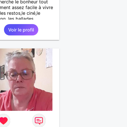
herche le bonheur tout
ment assez facile à vivre
les restos,le ciné,le
ng ,les ballades.
Voir le profil