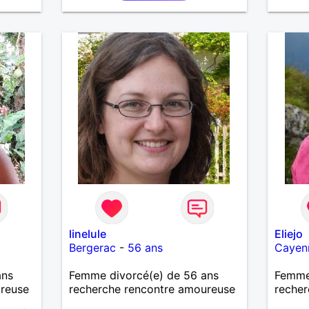
es et
eurs
 à ma
vous
linelule
Eliejo
Bergerac
-
56 ans
Cayen
ans
Femme divorcé(e) de 56 ans
Femme 
ureuse
recherche rencontre amoureuse
recher