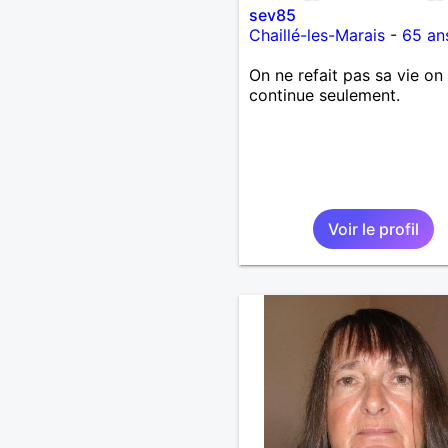
sev85
Chaillé-les-Marais
-
65 an
On ne refait pas sa vie on 
continue seulement.
Voir le profil