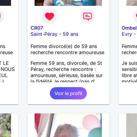
CR07
Ombel
Saint-Péray
-
59 ans
Evry
ans
Femme divorcé(e) de 59 ans
Femme 
ureuse
recherche rencontre amoureuse
recher
T LE
Femme 59 ans, divorcée, de St
Je sui
A NOUS
Péray, recherche rencontre :
sensib
EUL
amoureuse, sérieuse, basée sur
libre 
 L
la fidélité, le respect (pas d'
motivé
aventure d'un soir). Rien ne vaut
longue
Voir le profil
CITE,
une rencontre après quelques
sincèr
échanges par messages pour
ADES,
savoir si il y a un feeling entre
les deux et le désir de se revoir.
UTE
Au plaisir de se découvrir...
ERA