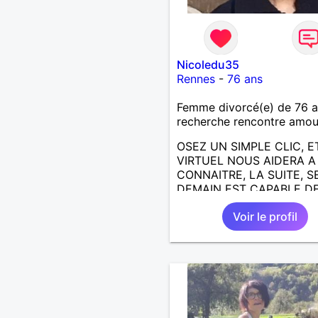
Nicoledu35
Rennes
-
76 ans
Femme divorcé(e) de 76 
recherche rencontre amo
OSEZ UN SIMPLE CLIC, E
VIRTUEL NOUS AIDERA 
CONNAITRE, LA SUITE, S
DEMAIN EST CAPABLE DE
ECRIRE; J AIMERAIS
Voir le profil
RENCONTRER, LA COMPLI
LE PARTAGE DES BELLES
CHOSES DE LA VIE : BAL
VOYAGES EN FRANCE OU
AILLEURS. ETRE A L ECO
DE L AUTRE, ET LA VIE S
PLUS BELLE
ENCORE.....................