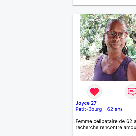
de préférence même adult
qui n aurait garder aucun
contact avec une où plusi
ex...si vous correspondez
recherche ecrivez moi je 
répondrai...
Joyce 27
Petit-Bourg
-
62 ans
Femme célibataire de 62 
recherche rencontre amo