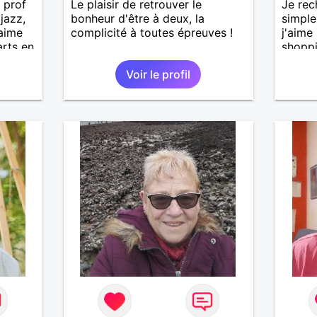
 prof
Le plaisir de retrouver le
Je rec
jazz,
bonheur d'être à deux, la
simple
’aime
complicité à toutes épreuves !
j'aime 
arts en
shoppi
une
Voir le profil
hysique