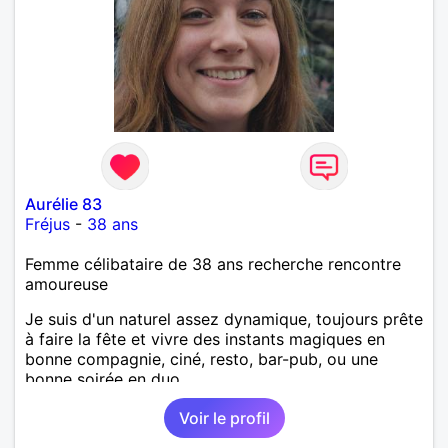
Aurélie 83
Fréjus
-
38 ans
Femme célibataire de 38 ans recherche rencontre
amoureuse
Je suis d'un naturel assez dynamique, toujours prête
à faire la fête et vivre des instants magiques en
bonne compagnie, ciné, resto, bar-pub, ou une
bonne soirée en duo.
Voir le profil