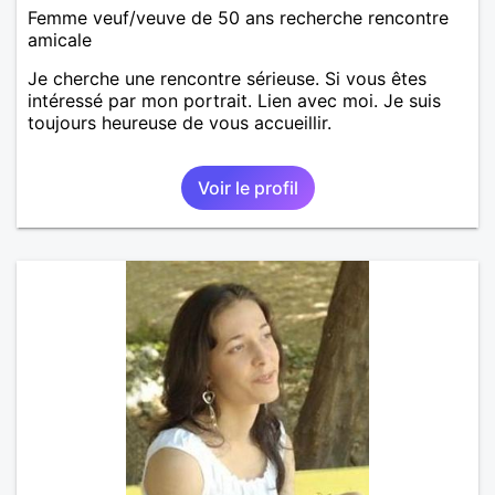
Femme veuf/veuve de 50 ans recherche rencontre
amicale
Je cherche une rencontre sérieuse. Si vous êtes
intéressé par mon portrait. Lien avec moi. Je suis
toujours heureuse de vous accueillir.
Voir le profil