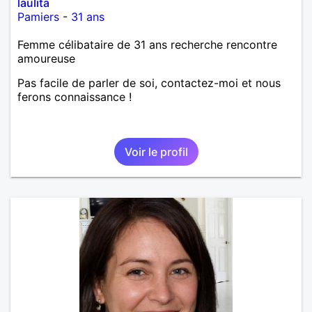
laulita
Pamiers
-
31 ans
Femme célibataire de 31 ans recherche rencontre
amoureuse
Pas facile de parler de soi, contactez-moi et nous
ferons connaissance !
Voir le profil