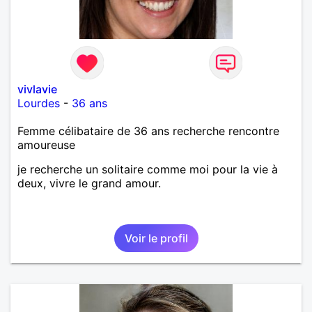
vivlavie
Lourdes
-
36 ans
Femme célibataire de 36 ans recherche rencontre
amoureuse
je recherche un solitaire comme moi pour la vie à
deux, vivre le grand amour.
Voir le profil