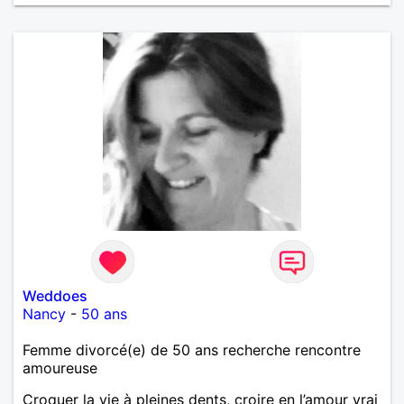
Weddoes
Nancy
-
50 ans
Femme divorcé(e) de 50 ans recherche rencontre
amoureuse
Croquer la vie à pleines dents, croire en l’amour vrai