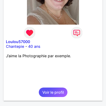
Loulou57000
Chantepie
-
40 ans
J’aime la Photographie par exemple.
Voir le profil