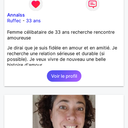
Annaïss
Ruffec
-
33 ans
Femme célibataire de 33 ans recherche rencontre
amoureuse
Je dirai que je suis fidèle en amour et en amitié. Je
recherche une relation sérieuse et durable (si
possible). Je veux vivre de nouveau une belle
histoire d'amour.
Voir le profil