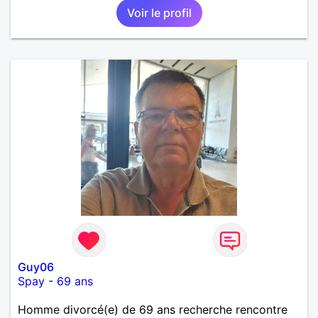
Voir le profil
randonnée pour se défouler, se relaxer, se détendre
et finalement prendre du bon temps. C'est difficile
de tout dire en quelques lignes. En revanche, vous
pouvez me contacter pour avoir plus
d'informations. A bientôt
Guy06
Spay
-
69 ans
Homme divorcé(e) de 69 ans recherche rencontre