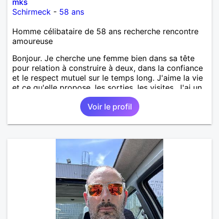
mks
Schirmeck
-
58 ans
Homme célibataire de 58 ans recherche rencontre
amoureuse
Bonjour. Je cherche une femme bien dans sa tête
pour relation à construire à deux, dans la confiance
et le respect mutuel sur le temps long. J'aime la vie
et ce qu'elle propose, les sorties, les visites. J'ai un
bon relationnel chaleureux, mais aussi ancré, posé.
Voir le profil
Ma situation personnelle est stable. Je souhaite
rencontrer une femme bien dans sa vie pour
avancer à deux. avec joie, complicité, affection.