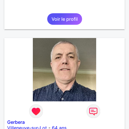
Voir le profil
Gerbera
Villeneuve-sur-Lot
-
64 ans